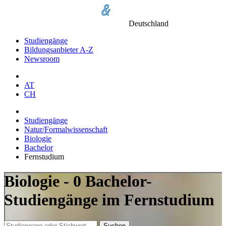
Deutschland
Studiengänge
Bildungsanbieter A-Z
Newsroom
AT
CH
Studiengänge
Natur/Formalwissenschaft
Biologie
Bachelor
Fernstudium
Biologie - 0 Bachelor-
Studiengänge im Fernstudium
Suchen