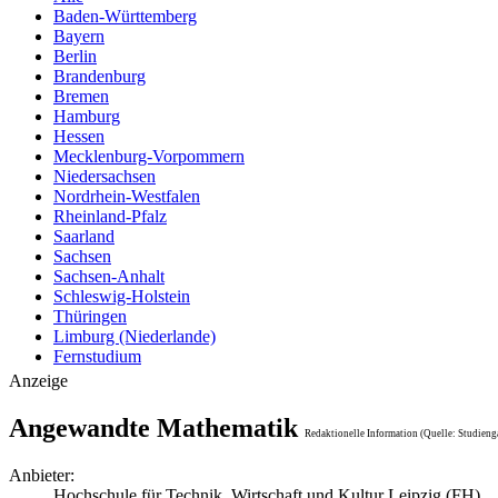
Baden-Württemberg
Bayern
Berlin
Brandenburg
Bremen
Hamburg
Hessen
Mecklenburg-Vorpommern
Niedersachsen
Nordrhein-Westfalen
Rheinland-Pfalz
Saarland
Sachsen
Sachsen-Anhalt
Schleswig-Holstein
Thüringen
Limburg (Niederlande)
Fernstudium
Anzeige
Angewandte Mathematik
Redaktionelle Information (Quelle: Studieng
Anbieter:
Hochschule für Technik, Wirtschaft und Kultur Leipzig (FH)