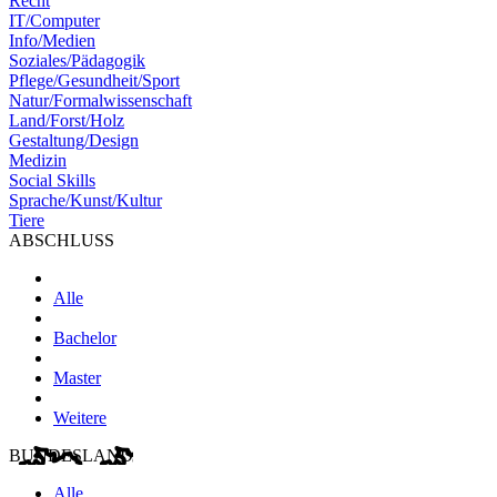
Recht
IT/Computer
Info/Medien
Soziales/Pädagogik
Pflege/Gesundheit/Sport
Natur/Formalwissenschaft
Land/Forst/Holz
Gestaltung/Design
Medizin
Social Skills
Sprache/Kunst/Kultur
Tiere
ABSCHLUSS
Alle
Bachelor
Master
Weitere
BUNDESLAND
Alle