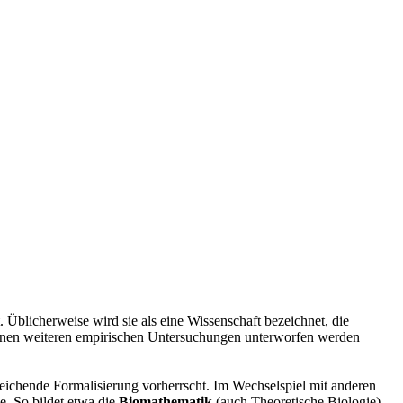
 Üblicherweise wird sie als eine Wissenschaft bezeichnet, die
einen weiteren empirischen Untersuchungen unterworfen werden
eichende Formalisierung vorherrscht. Im Wechselspiel mit anderen
. So bildet etwa die
Biomathematik
(auch Theoretische Biologie)