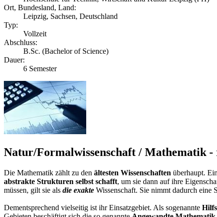
Ort, Bundesland, Land:
Leipzig, Sachsen, Deutschland
Typ:
Vollzeit
Abschluss:
B.Sc. (Bachelor of Science)
Dauer:
6 Semester
Natur/Formalwissenschaft / Mathematik - 
Die Mathematik zählt zu den
ältesten Wissenschaften
überhaupt. Ein
abstrakte Strukturen selbst schafft
, um sie dann auf ihre Eigensc
müssen, gilt sie als
die exakte
Wissenschaft. Sie nimmt dadurch eine S
Dementsprechend vielseitig ist ihr Einsatzgebiet. Als sogenannte
Hilf
Gebieten beschäftigt sich die so genannte
Angewandte Mathematik