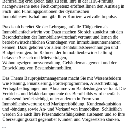
Berufsalltag erfolgreich tätig zu sein. Ihre in der IHK-Prüfung
nachgewiesene neue Fachkompetenz eröffnet Ihnen den Aufstieg in
Fach- und Führungspositionen der dynamischen
Immobilienwirtschaft und gibt Ihrer Karriere wertvolle Impulse.
Praxisnah bereitet Sie der Lehrgang auf alle Tätigkeiten als
Immobilienfachwirt/in vor. Dazu machen Sie sich zunächst mit den
Besonderheiten der Immobilienwirtschaft vertraut und lernen die
betriebswirtschaftlichen Grundlagen von Immobilienunternehmen
kennen. Dazu gehören vor allem Rentabilitätsberechnungen und
Budgetierungen. Im Rahmen der Immobilienbewirtschaftung
befassen Sie sich mit Mietverträgen,
Wohnungseigentumsverwaltung, Gebäudemanagement und der
Entwicklung von Bestandsimmobilien.
Das Thema Bauprojektmanagement macht Sie mit Wissensfeldern
wie Planung, Finanzierung, Förderprogrammen, Ausschreibung,
Vertragsbedingungen und Abnahme von Bauleistungen vertraut. Die
Vertriebs- und Maklerkomponente des Berufsbilds wird ebenfalls
umfassend berücksichtigt, unter anderem in Form von
Immobilienbewertung und Marktpreisbildung, Kundenakquisition
und -bindung sowie An- und Verkauf von Immobilien. Schließlich
werden Sie auch Ihre Präsentationsfähigkeiten ausbauen und so Ihre
Überzeugungskraft gegenüber Kunden und Vorgesetzten stärken.