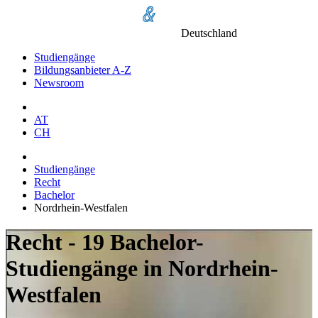
Deutschland
Studiengänge
Bildungsanbieter A-Z
Newsroom
AT
CH
Studiengänge
Recht
Bachelor
Nordrhein-Westfalen
Recht - 19 Bachelor-
Studiengänge in Nordrhein-
Westfalen