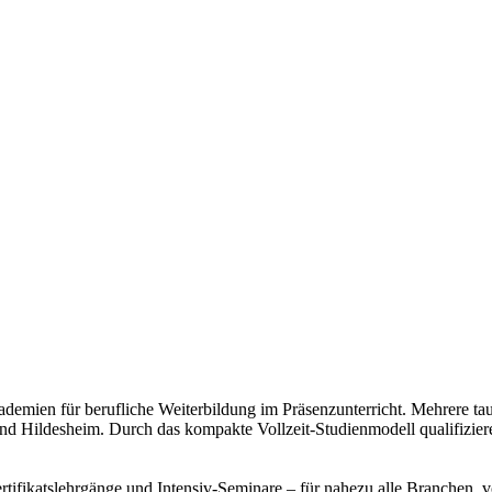
demien für berufliche Weiterbildung im Präsenzunterricht. Mehrere 
d Hildesheim. Durch das kompakte Vollzeit-Studienmodell qualifizieren
tifikatslehrgänge und Intensiv-Seminare – für nahezu alle Branchen,