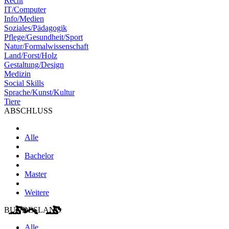
Recht
IT/Computer
Info/Medien
Soziales/Pädagogik
Pflege/Gesundheit/Sport
Natur/Formalwissenschaft
Land/Forst/Holz
Gestaltung/Design
Medizin
Social Skills
Sprache/Kunst/Kultur
Tiere
ABSCHLUSS
Alle
Bachelor
Master
Weitere
BUNDESLAND
Alle