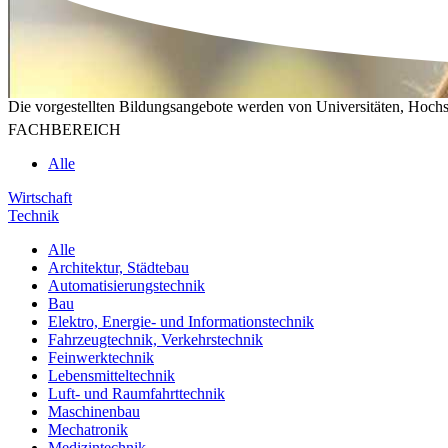
Die vorgestellten Bildungsangebote werden von Universitäten, Hochs
FACHBEREICH
Alle
Wirtschaft
Technik
Alle
Architektur, Städtebau
Automatisierungstechnik
Bau
Elektro, Energie- und Informationstechnik
Fahrzeugtechnik, Verkehrstechnik
Feinwerktechnik
Lebensmitteltechnik
Luft- und Raumfahrttechnik
Maschinenbau
Mechatronik
Medizintechnik