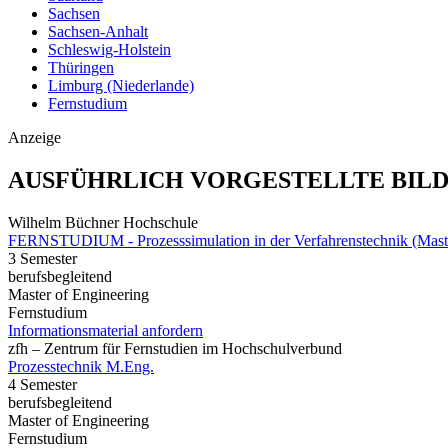
Sachsen
Sachsen-Anhalt
Schleswig-Holstein
Thüringen
Limburg (Niederlande)
Fernstudium
Anzeige
AUSFÜHRLICH VORGESTELLTE BIL
Wilhelm Büchner Hochschule
FERNSTUDIUM - Prozesssimulation in der Verfahrenstechnik (Mast
3 Semester
berufsbegleitend
Master of Engineering
Fernstudium
Informationsmaterial anfordern
zfh – Zentrum für Fernstudien im Hochschulverbund
Prozesstechnik M.Eng.
4 Semester
berufsbegleitend
Master of Engineering
Fernstudium