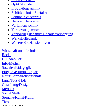
Optik/Akustik
Produktionstechnik
Schiffstechnik, Seefahrt
Schuh/Textiltechnik
Umwelt/Umweltschutz
Verfahrenstechnik
Vermessungswesen
Versorgungstechnik/ Gebäudeversorgung
Werkstofftechnik
Weitere Spezialisierungen
Wirtschaft und Technik
Recht
IT/Computer
Info/Medien
Soziales/Pädagogik
Pflege/Gesundheit/Sport
Natur/Formalwissenschaft
Land/Forst/Holz
Gestaltung/Design
Medizin
Social Skills
Sprache/Kunst/Kultur
Tiere
ABSCHLUSS