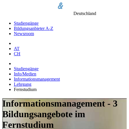
Deutschland
Studiengänge
Bildungsanbieter A-Z
Newsroom
AT
CH
Studiengänge
Info/Medien
Informationsmanagement
Lehrgang
Fernstudium
Informationsmanagement - 3
Bildungsangebote im
Fernstudium