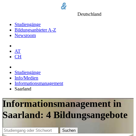
Deutschland
Studiengänge
Bildungsanbieter A-Z
Newsroom
AT
CH
Studiengänge
Info/Medien
Informationsmanagement
Saarland
Informationsmanagement in
Saarland: 4 Bildungsangebote
Suchen