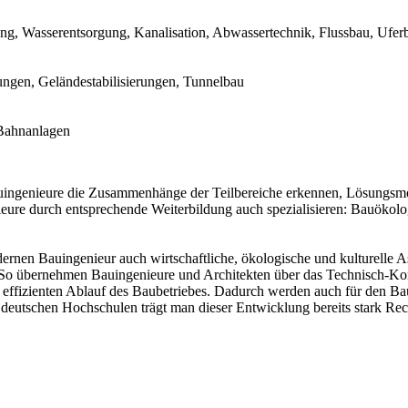
ng, Wasserentsorgung, Kanalisation, Abwassertechnik, Flussbau, Ufer
gen, Geländestabilisierungen, Tunnelbau
 Bahnanlagen
auingenieure die Zusammenhänge der Teilbereiche erkennen, Lösungsmö
enieure durch entsprechende Weiterbildung auch spezialisieren: Bauö
rnen Bauingenieur auch wirtschaftliche, ökologische und kulturelle 
o übernehmen Bauingenieure und Architekten über das Technisch-Konst
 effizienten Ablauf des Baubetriebes. Dadurch werden auch für den Bau
deutschen Hochschulen trägt man dieser Entwicklung bereits stark Re