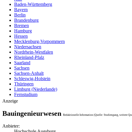
Baden-Württemberg
Bayern
Berlin
Brandenburg
Bremen
Hamburg
Hessen
Mecklenburg-Vorpommern
Niedersachsen
Nordrhein-Westfalen
Rheinland-Pfalz
Saarland
Sachsen
Sachsen-Anhalt
Schleswig-Holstein
Thüringen
Limburg (Niederlande)
Fernstudium
Anzeige
Bauingenieurwesen
Redaktionelle Information (Quelle: Studiengang, weitere Qu
Anbieter:
Hochschule Augsburg