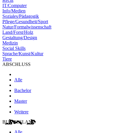
Recht
IT/Computer
Info/Medien
Soziales/Pädagogik
Pflege/Gesundheit/Sport
Natur/Formalwissenschaft
Land/Forst/Holz
Gestaltung/Design
Medizin
Social Skills
Sprache/Kunst/Kultur
Tiere
ABSCHLUSS
Alle
Bachelor
Master
Weitere
BUNDESLAND
Alle