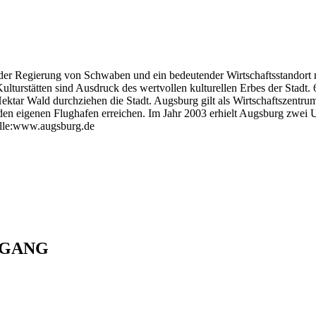
tz der Regierung von Schwaben und ein bedeutender Wirtschaftsstandort
turstätten sind Ausdruck des wertvollen kulturellen Erbes der Stadt. 
Hektar Wald durchziehen die Stadt. Augsburg gilt als Wirtschaftszentr
er den eigenen Flughafen erreichen. Im Jahr 2003 erhielt Augsburg zw
elle:www.augsburg.de
NGANG