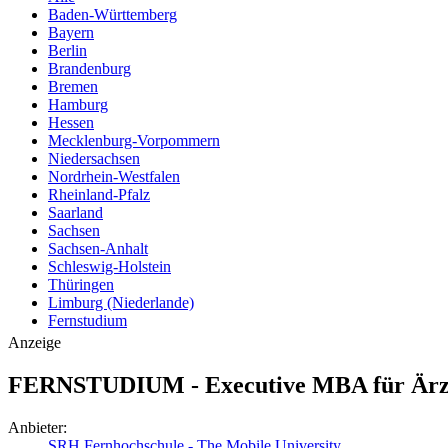
Baden-Württemberg
Bayern
Berlin
Brandenburg
Bremen
Hamburg
Hessen
Mecklenburg-Vorpommern
Niedersachsen
Nordrhein-Westfalen
Rheinland-Pfalz
Saarland
Sachsen
Sachsen-Anhalt
Schleswig-Holstein
Thüringen
Limburg (Niederlande)
Fernstudium
Anzeige
FERNSTUDIUM - Executive MBA für Ärzt
Anbieter:
SRH Fernhochschule - The Mobile University