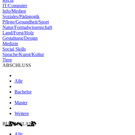
Recht
IT/Computer
Info/Medien
Soziales/Pädagogik
Pflege/Gesundheit/Sport
Natur/Formalwissenschaft
Land/Forst/Holz
Gestaltung/Design
Medizin
Social Skills
Sprache/Kunst/Kultur
Tiere
ABSCHLUSS
Alle
Bachelor
Master
Weitere
BUNDESLAND
Alle