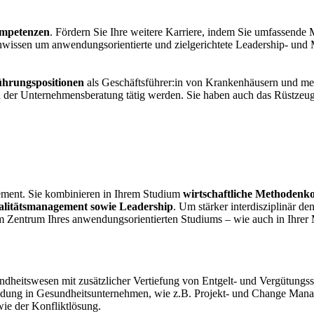
ompetenzen
. Fördern Sie Ihre weitere Karriere, indem Sie umfassende
hwissen um anwendungsorientierte und zielgerichtete Leadership- un
ührungspositionen
als Geschäftsführer:in von Krankenhäusern und me
n der Unternehmensberatung tätig werden. Sie haben auch das Rüstzeu
ment. Sie kombinieren in Ihrem Studium
wirtschaftliche Methoden
alitätsmanagement sowie Leadership
. Um stärker interdisziplinär d
m Zentrum Ihres anwendungsorientierten Studiums – wie auch in Ihrer M
heitswesen mit zusätzlicher Vertiefung von Entgelt- und Vergütungs
ng in Gesundheitsunternehmen, wie z.B. Projekt- und Change Manag
ie der Konfliktlösung.