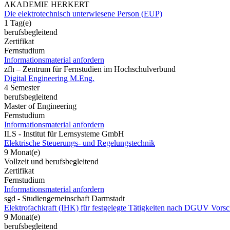
AKADEMIE HERKERT
Die elektrotechnisch unterwiesene Person (EUP)
1 Tag(e)
berufsbegleitend
Zertifikat
Fernstudium
Informationsmaterial anfordern
zfh – Zentrum für Fernstudien im Hochschulverbund
Digital Engineering M.Eng.
4 Semester
berufsbegleitend
Master of Engineering
Fernstudium
Informationsmaterial anfordern
ILS - Institut für Lernsysteme GmbH
Elektrische Steuerungs- und Regelungstechnik
9 Monat(e)
Vollzeit und berufsbegleitend
Zertifikat
Fernstudium
Informationsmaterial anfordern
sgd - Studiengemeinschaft Darmstadt
Elektrofachkraft (IHK) für festgelegte Tätigkeiten nach DGUV Vorsc
9 Monat(e)
berufsbegleitend