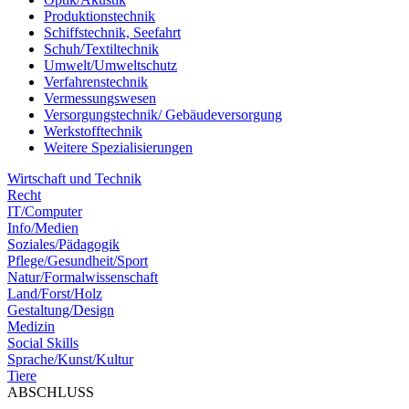
Produktionstechnik
Schiffstechnik, Seefahrt
Schuh/Textiltechnik
Umwelt/Umweltschutz
Verfahrenstechnik
Vermessungswesen
Versorgungstechnik/ Gebäudeversorgung
Werkstofftechnik
Weitere Spezialisierungen
Wirtschaft und Technik
Recht
IT/Computer
Info/Medien
Soziales/Pädagogik
Pflege/Gesundheit/Sport
Natur/Formalwissenschaft
Land/Forst/Holz
Gestaltung/Design
Medizin
Social Skills
Sprache/Kunst/Kultur
Tiere
ABSCHLUSS