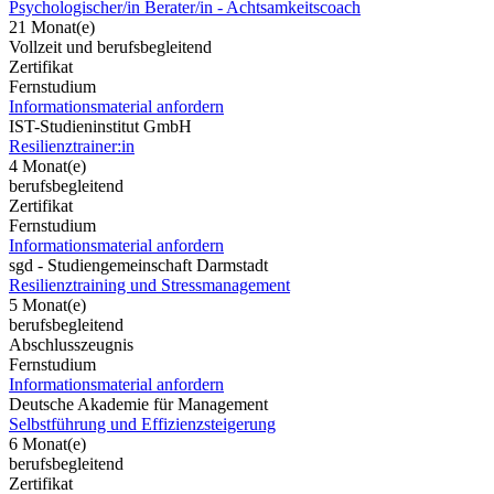
Psychologischer/in Berater/in - Achtsamkeitscoach
21 Monat(e)
Vollzeit und berufsbegleitend
Zertifikat
Fernstudium
Informationsmaterial anfordern
IST-Studieninstitut GmbH
Resilienztrainer:in
4 Monat(e)
berufsbegleitend
Zertifikat
Fernstudium
Informationsmaterial anfordern
sgd - Studiengemeinschaft Darmstadt
Resilienztraining und Stressmanagement
5 Monat(e)
berufsbegleitend
Abschlusszeugnis
Fernstudium
Informationsmaterial anfordern
Deutsche Akademie für Management
Selbstführung und Effizienzsteigerung
6 Monat(e)
berufsbegleitend
Zertifikat