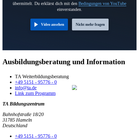
übermittelt. Du erklärst dich mit den
Bedingungen von YouTube
einverstanden.
Video ansehen
Nicht mehr fragen
Ausbildungsberatung und Information
TA Weiterbildungsberatung
+49 5151 - 95776 - 0
info@ta.de
Link zum Programm
TA Bildungszentrum
Bahnhofstraße 18/20
31785 Hameln
Deutschland
+49 5151 - 95776 - 0