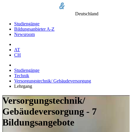
Deutschland
Studiengänge
Bildungsanbieter A-Z
Newsroom
AT
CH
Studiengänge
Technik
Versorgungstechnik/ Gebäudeversorgung
Lehrgang
Versorgungstechnik/
Gebäudeversorgung - 7
Bildungsangebote