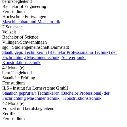
berufsbegleitend
Bachelor of Engineering
Fernstudium
Hochschule Furtwangen
Maschinenbau und Mechatronik
7 Semester
Vollzeit
Bachelor of Science
Villingen-Schwenningen
sgd - Studiengemeinschaft Darmstadt
Staatl. gepr. Techniker/in (Bachelor Professional in Technik) der
Fachrichtung Maschinentechnik, Schwerpunkt
Konstruktionstechnik
42 Monat(e)
berufsbegleitend
Staatliche Prüfung
Fernstudium
ILS - Institut für Lernsysteme GmbH
Staatlich geprüfte/r Techniker/in (Bachelor Professional) der
Fachrichtung Maschinentechnik - Konstruktionstechnik
42 Monat(e)
Vollzeit und berufsbegleitend
Zertifikat
Fernstudium