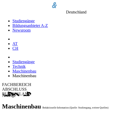
Deutschland
Studiengänge
Bildungsanbieter A-Z
Newsroom
AT
CH
Studiengänge
Technik
Maschinenbau
Maschinenbau
FACHBEREICH
ABSCHLUSS
BUNDESLAND
Anzeige
Maschinenbau
Redaktionelle Information (Quelle: Studiengang, weitere Quellen)