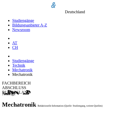
Deutschland
Studiengänge
Bildungsanbieter A-Z
Newsroom
AT
CH
Studiengänge
Technik
Mechatronik
Mechatronik
FACHBEREICH
ABSCHLUSS
BUNDESLAND
Anzeige
Mechatronik
Redaktionelle Information (Quelle: Studiengang, weitere Quellen)