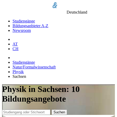
Deutschland
Studiengänge
Bildungsanbieter A-Z
Newsroom
AT
CH
Studiengänge
Natur/Formalwissenschaft
Physik
Sachsen
Physik in Sachsen: 10
Bildungsangebote
Suchen