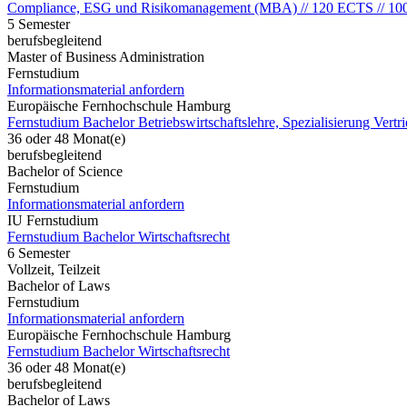
Compliance, ESG und Risikomanagement (MBA) // 120 ECTS // 10
5 Semester
berufsbegleitend
Master of Business Administration
Fernstudium
Informationsmaterial anfordern
Europäische Fernhochschule Hamburg
Fernstudium Bachelor Betriebswirtschaftslehre, Spezialisierung Vert
36 oder 48 Monat(e)
berufsbegleitend
Bachelor of Science
Fernstudium
Informationsmaterial anfordern
IU Fernstudium
Fernstudium Bachelor Wirtschaftsrecht
6 Semester
Vollzeit, Teilzeit
Bachelor of Laws
Fernstudium
Informationsmaterial anfordern
Europäische Fernhochschule Hamburg
Fernstudium Bachelor Wirtschaftsrecht
36 oder 48 Monat(e)
berufsbegleitend
Bachelor of Laws