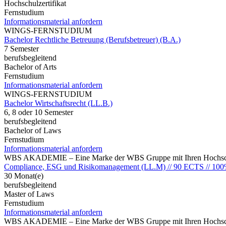
Hochschulzertifikat
Fernstudium
Informationsmaterial anfordern
WINGS-FERNSTUDIUM
Bachelor Rechtliche Betreuung (Berufsbetreuer) (B.A.)
7 Semester
berufsbegleitend
Bachelor of Arts
Fernstudium
Informationsmaterial anfordern
WINGS-FERNSTUDIUM
Bachelor Wirtschaftsrecht (LL.B.)
6, 8 oder 10 Semester
berufsbegleitend
Bachelor of Laws
Fernstudium
Informationsmaterial anfordern
WBS AKADEMIE – Eine Marke der WBS Gruppe mit Ihren Hochsch
Compliance, ESG und Risikomanagement (LL.M) // 90 ECTS // 100
30 Monat(e)
berufsbegleitend
Master of Laws
Fernstudium
Informationsmaterial anfordern
WBS AKADEMIE – Eine Marke der WBS Gruppe mit Ihren Hochsch