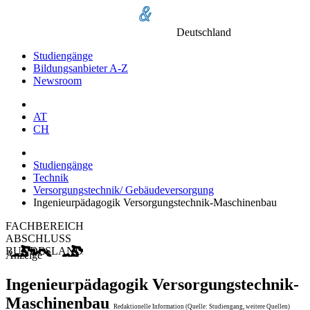
Deutschland
Studiengänge
Bildungsanbieter A-Z
Newsroom
AT
CH
Studiengänge
Technik
Versorgungstechnik/ Gebäudeversorgung
Ingenieurpädagogik Versorgungstechnik-Maschinenbau
FACHBEREICH
ABSCHLUSS
BUNDESLAND
Anzeige
Ingenieurpädagogik Versorgungstechnik-
Maschinenbau
Redaktionelle Information (Quelle: Studiengang, weitere Quellen)