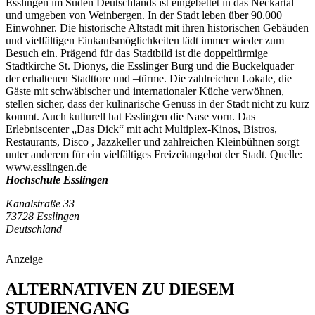
Esslingen im Süden Deutschlands ist eingebettet in das Neckartal
und umgeben von Weinbergen. In der Stadt leben über 90.000
Einwohner. Die historische Altstadt mit ihren historischen Gebäuden
und vielfältigen Einkaufsmöglichkeiten lädt immer wieder zum
Besuch ein. Prägend für das Stadtbild ist die doppeltürmige
Stadtkirche St. Dionys, die Esslinger Burg und die Buckelquader
der erhaltenen Stadttore und –türme. Die zahlreichen Lokale, die
Gäste mit schwäbischer und internationaler Küche verwöhnen,
stellen sicher, dass der kulinarische Genuss in der Stadt nicht zu kurz
kommt. Auch kulturell hat Esslingen die Nase vorn. Das
Erlebniscenter „Das Dick“ mit acht Multiplex-Kinos, Bistros,
Restaurants, Disco , Jazzkeller und zahlreichen Kleinbühnen sorgt
unter anderem für ein vielfältiges Freizeitangebot der Stadt. Quelle:
www.esslingen.de
Hochschule Esslingen
Kanalstraße 33
73728 Esslingen
Deutschland
Anzeige
ALTERNATIVEN ZU DIESEM
STUDIENGANG