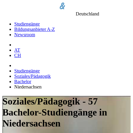
Deutschland
Studiengänge
Bildungsanbieter A-Z
Newsroom
AT
CH
Studiengänge
Soziales/Pädagogik
Bachelor
Niedersachsen
Soziales/Pädagogik - 57
Bachelor-Studiengänge in
Niedersachsen