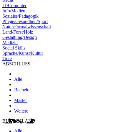
Recht
IT/Computer
Info/Medien
Soziales/Pädagogik
Pflege/Gesundheit/Sport
Natur/Formalwissenschaft
Land/Forst/Holz
Gestaltung/Design
Medizin
Social Skills
Sprache/Kunst/Kultur
Tiere
ABSCHLUSS
Alle
Bachelor
Master
Weitere
BUNDESLAND
Alle