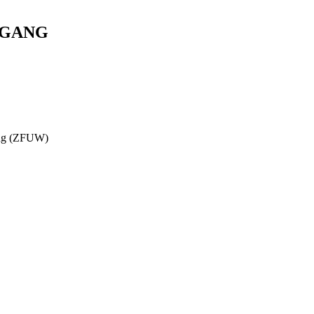
NGANG
dung (ZFUW)