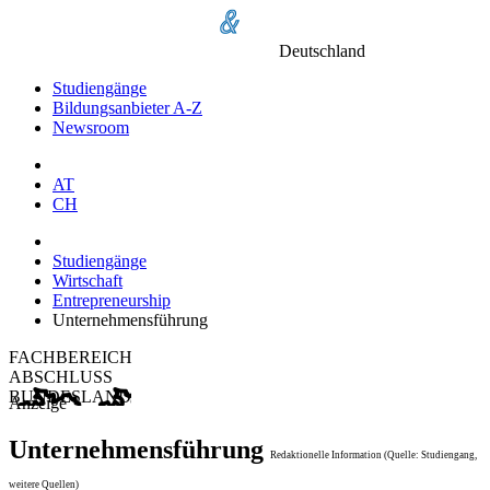
Deutschland
Studiengänge
Bildungsanbieter A-Z
Newsroom
AT
CH
Studiengänge
Wirtschaft
Entrepreneurship
Unternehmensführung
FACHBEREICH
ABSCHLUSS
BUNDESLAND
Anzeige
Unternehmensführung
Redaktionelle Information (Quelle: Studiengang,
weitere Quellen)