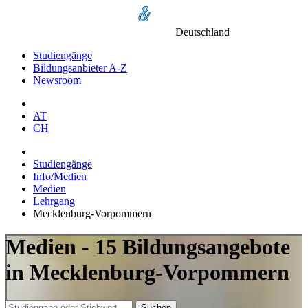
Deutschland
Studiengänge
Bildungsanbieter A-Z
Newsroom
AT
CH
Studiengänge
Info/Medien
Medien
Lehrgang
Mecklenburg-Vorpommern
Medien - 15 Bildungsangebote
in Mecklenburg-Vorpommern
Suchen