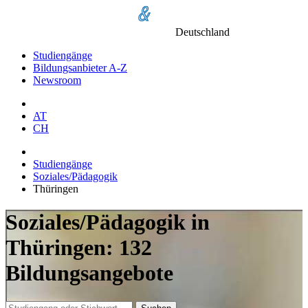
Deutschland
Studiengänge
Bildungsanbieter A-Z
Newsroom
AT
CH
Studiengänge
Soziales/Pädagogik
Thüringen
Soziales/Pädagogik in
Thüringen: 132
Bildungsangebote