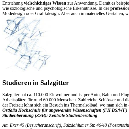
Entstehung
vielschichtiges Wissen
zur Anwendung. Damit es beispielsw
wie soziologische und psychologische Erkenntnisse. In der
professio
Modedesign oder Grafikdesign. Aber auch immaterielles Gestalten, w
Studieren in Salzgitter
Salzgitter hat ca. 110.000 Einwohner und ist per Auto, Bahn und Flugze
Arbeitsplätze für rund 60.000 Menschen. Zahlreiche Schlösser und die
der Freizeit lohnt sich ein Besuch ins Thermalsolbad, wo man sich in
Ostfalia Hochschule für angewandte Wissenschaften (FH BS/WF)
Studienberatung (ZSB): Zentrale Studienberatung
Am Exer 45 (Besucheranschrift), Salzdahlumer Str. 46/48 (Postanschr