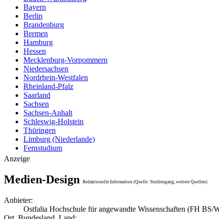
Bayern
Berlin
Brandenburg
Bremen
Hamburg
Hessen
Mecklenburg-Vorpommern
Niedersachsen
Nordrhein-Westfalen
Rheinland-Pfalz
Saarland
Sachsen
Sachsen-Anhalt
Schleswig-Holstein
Thüringen
Limburg (Niederlande)
Fernstudium
Anzeige
Medien-Design
Redaktionelle Information (Quelle: Studiengang, weitere Quellen)
Anbieter:
Ostfalia Hochschule für angewandte Wissenschaften (FH BS/
Ort, Bundesland, Land: