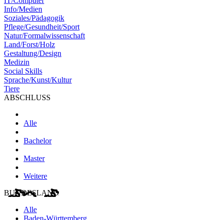
IT/Computer
Info/Medien
Soziales/Pädagogik
Pflege/Gesundheit/Sport
Natur/Formalwissenschaft
Land/Forst/Holz
Gestaltung/Design
Medizin
Social Skills
Sprache/Kunst/Kultur
Tiere
ABSCHLUSS
Alle
Bachelor
Master
Weitere
BUNDESLAND
Alle
Baden-Württemberg