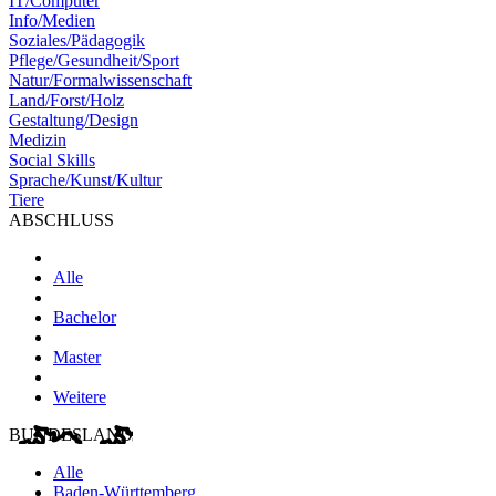
IT/Computer
Info/Medien
Soziales/Pädagogik
Pflege/Gesundheit/Sport
Natur/Formalwissenschaft
Land/Forst/Holz
Gestaltung/Design
Medizin
Social Skills
Sprache/Kunst/Kultur
Tiere
ABSCHLUSS
Alle
Bachelor
Master
Weitere
BUNDESLAND
Alle
Baden-Württemberg