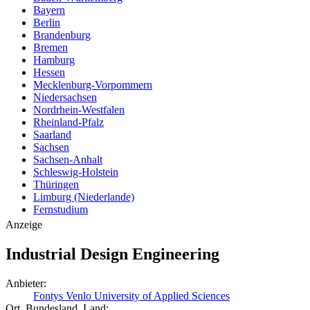
Bayern
Berlin
Brandenburg
Bremen
Hamburg
Hessen
Mecklenburg-Vorpommern
Niedersachsen
Nordrhein-Westfalen
Rheinland-Pfalz
Saarland
Sachsen
Sachsen-Anhalt
Schleswig-Holstein
Thüringen
Limburg (Niederlande)
Fernstudium
Anzeige
Industrial Design Engineering
Anbieter:
Fontys Venlo University of Applied Sciences
Ort, Bundesland, Land: