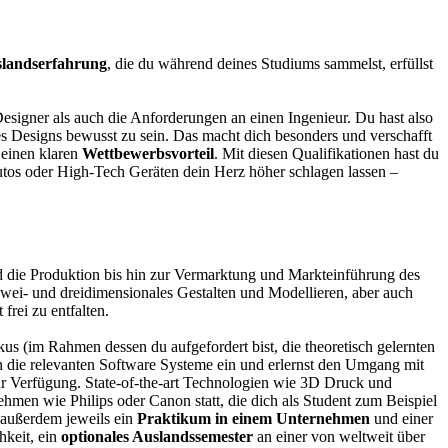
slandserfahrung
, die du während deines Studiums sammelst, erfüllst
signer als auch die Anforderungen an einen Ingenieur. Du hast also
es Designs bewusst zu sein. Das macht dich besonders und verschafft
 einen klaren
Wettbewerbsvorteil
. Mit diesen Qualifikationen hast du
tos oder High-Tech Geräten dein Herz höher schlagen lassen –
 die Produktion bis hin zur Vermarktung und Markteinführung des
 zwei- und dreidimensionales Gestalten und Modellieren, aber auch
rei zu entfalten.
us (im Rahmen dessen du aufgefordert bist, die theoretisch gelernten
 in die relevanten Software Systeme ein und erlernst den Umgang mit
ur Verfügung. State-of-the-art Technologien wie 3D Druck und
hmen wie Philips oder Canon statt, die dich als Student zum Beispiel
 außerdem jeweils ein
Praktikum in einem Unternehmen
und einer
hkeit, ein
optionales Auslandssemester
an einer von weltweit über