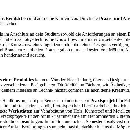
 ins Berufsleben und auf deine Karriere vor. Durch die
Praxis- und Au
en stehen.
 du im Anschluss an dein Studium sowohl die Anforderungen an einen De
 auch über das nötige technische Know-how, um dir der Umsetzbarkeit d
er das Know-how eines Ingenieurs oder aber eines Designers verfügen,
nd Branchen zu arbeiten. Ganz egal ob nun das Design von Möbeln, Au
hen händeringend gesucht.
s eines Produktes
kennen: Von der Ideenfindung, über das Design und
aus verschiedenen Fachgebieten. Die Vielfalt an Fächern, wie Ästhetik,
deinem Interesse an Technik nachzukommen als auch deine Kreativität f
es Studiums an, steht pro Semester mindestens ein
Praxisprojekt
im Fok
kte und stellst eigenständig Prototypen her. Hierfür arbeitest du dich
ttete
Werkstätten
zur Verarbeitung von Holz, Kunststoff und Metall z
e Praxisprojekte finden oft in Zusammenarbeit mit renommierten Unterne
roduktidee beauftragen. Im fünften und achten Semester absolvierst du
tere Auslandserfahrung zu sammeln, hast du darüber hinaus die Möglic