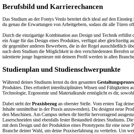
Berufsbild und Karrierechancen
Das Studium an der Fontys Venlo bereitet dich ideal auf den Einstieg
du genau die Erwartungen von Arbeitgebern, sodass dir alle Türen off
Durch die einzigartige Kombination aus Design und Technik erfüllst
ein Auge für das Design eines Produktes, verfügst aber gleichzeitig
dir gegenüber anderen Bewerbern, die in der Regel ausschließlich üb
nach dem Studium die Möglichkeit in den verschiedensten Berufen u
talentierte junge Ingenieure mit deinem Profil werden in allen Branc
Studienplan und Studienschwerpunkte
Während deines Studiums lernst du den gesamten
Gestaltungsprozes
Produktes. Dies erfordert interdisziplinäres Wissen und Fähigkeiten 
Technologie, Ergonomie und Materialkunde ermöglicht es dir, sowohl 
Dabei steht der
Praxisbezug
an oberster Stelle. Vom ersten Tag dein
Inhalte unmittelbar in der Praxis anzuwenden). Du designst neue Produ
den Maschinen. Am Campus stehen dir hierfür hervorragend ausgesta
Laserschneiden sind ebenfalls fester Bestandteil deines Studiums. Di
mit dem Design und der Produktion eines Prototypens für eine neue P
Branche deiner Wahl, um deine Praxiserfahrung zu vertiefen. Um wei