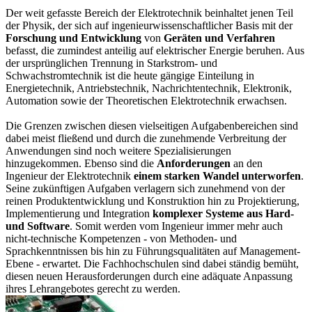
Der weit gefasste Bereich der Elektrotechnik beinhaltet jenen Teil
der Physik, der sich auf ingenieurwissenschaftlicher Basis mit der
Forschung und Entwicklung
von
Geräten und Verfahren
befasst, die zumindest anteilig auf elektrischer Energie beruhen. Aus
der ursprünglichen Trennung in Starkstrom- und
Schwachstromtechnik ist die heute gängige Einteilung in
Energietechnik, Antriebstechnik, Nachrichtentechnik, Elektronik,
Automation sowie der Theoretischen Elektrotechnik erwachsen.
Die Grenzen zwischen diesen vielseitigen Aufgabenbereichen sind
dabei meist fließend und durch die zunehmende Verbreitung der
Anwendungen sind noch weitere Spezialisierungen
hinzugekommen. Ebenso sind die
Anforderungen
an den
Ingenieur der Elektrotechnik
einem starken Wandel unterworfen
.
Seine zukünftigen Aufgaben verlagern sich zunehmend von der
reinen Produktentwicklung und Konstruktion hin zu Projektierung,
Implementierung und Integration
komplexer Systeme aus Hard-
und Software
. Somit werden vom Ingenieur immer mehr auch
nicht-technische Kompetenzen - von Methoden- und
Sprachkenntnissen bis hin zu Führungsqualitäten auf Management-
Ebene - erwartet. Die Fachhochschulen sind dabei ständig bemüht,
diesen neuen Herausforderungen durch eine adäquate Anpassung
ihres Lehrangebotes gerecht zu werden.