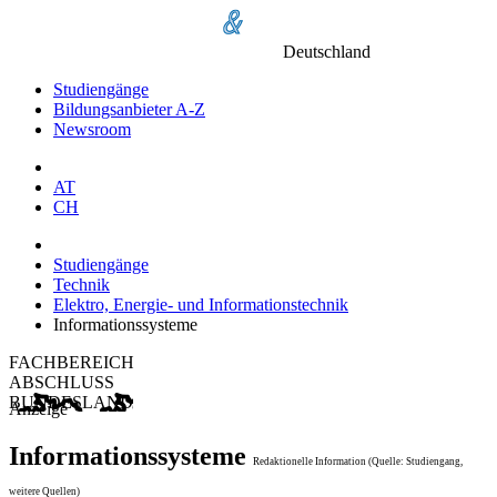
Deutschland
Studiengänge
Bildungsanbieter A-Z
Newsroom
AT
CH
Studiengänge
Technik
Elektro, Energie- und Informationstechnik
Informationssysteme
FACHBEREICH
ABSCHLUSS
BUNDESLAND
Anzeige
Informationssysteme
Redaktionelle Information (Quelle: Studiengang,
weitere Quellen)