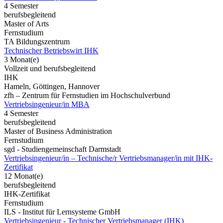
4 Semester
berufsbegleitend
Master of Arts
Fernstudium
TA Bildungszentrum
Technischer Betriebswirt IHK
3 Monat(e)
Vollzeit und berufsbegleitend
IHK
Hameln, Göttingen, Hannover
zfh – Zentrum für Fernstudien im Hochschulverbund
Vertriebsingenieur/in MBA
4 Semester
berufsbegleitend
Master of Business Administration
Fernstudium
sgd - Studiengemeinschaft Darmstadt
Vertriebsingenieur/in – Technische/r Vertriebsmanager/in mit IHK-
Zertifikat
12 Monat(e)
berufsbegleitend
IHK-Zertifikat
Fernstudium
ILS - Institut für Lernsysteme GmbH
Vertriebsingenieur - Technischer Vertriebsmanager (IHK)