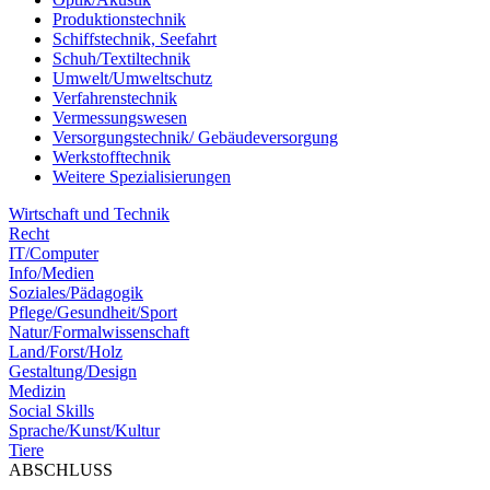
Produktionstechnik
Schiffstechnik, Seefahrt
Schuh/Textiltechnik
Umwelt/Umweltschutz
Verfahrenstechnik
Vermessungswesen
Versorgungstechnik/ Gebäudeversorgung
Werkstofftechnik
Weitere Spezialisierungen
Wirtschaft und Technik
Recht
IT/Computer
Info/Medien
Soziales/Pädagogik
Pflege/Gesundheit/Sport
Natur/Formalwissenschaft
Land/Forst/Holz
Gestaltung/Design
Medizin
Social Skills
Sprache/Kunst/Kultur
Tiere
ABSCHLUSS