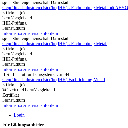
sgd - Studiengemeinschaft Darmstadt
Geprüfte/r Industriemeister/in (IHK) - Fachrichtung Metall mit AEV
30 Monat(e)
berufsbegleitend
IHK-Prüfung
Fernstudium
Informationsmaterial anfordern
sgd - Studiengemeinschaft Darmstadt
Geprüfte/r Industriemeister/in (IHK) - Fachrichtung Metall
30 Monat(e)
berufsbegleitend
IHK-Prüfung
Fernstudium
Informationsmaterial anfordern
ILS - Institut für Lernsysteme GmbH
Geprüfte/r Industriemeister/in (IHK) Fachrichtung Metall
30 Monat(e)
Vollzeit und berufsbegleitend
Zertifikat
Fernstudium
Informationsmaterial anfordern
Login
Für Bildungsanbieter