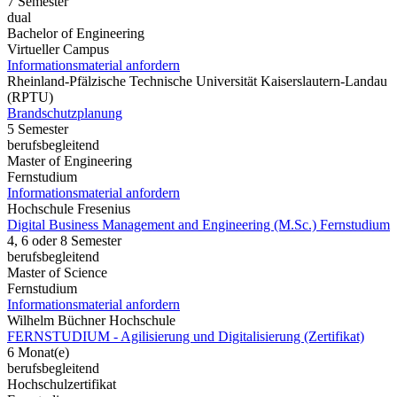
7 Semester
dual
Bachelor of Engineering
Virtueller Campus
Informationsmaterial anfordern
Rheinland-Pfälzische Technische Universität Kaiserslautern-Landau
(RPTU)
Brandschutzplanung
5 Semester
berufsbegleitend
Master of Engineering
Fernstudium
Informationsmaterial anfordern
Hochschule Fresenius
Digital Business Management and Engineering (M.Sc.) Fernstudium
4, 6 oder 8 Semester
berufsbegleitend
Master of Science
Fernstudium
Informationsmaterial anfordern
Wilhelm Büchner Hochschule
FERNSTUDIUM - Agilisierung und Digitalisierung (Zertifikat)
6 Monat(e)
berufsbegleitend
Hochschulzertifikat