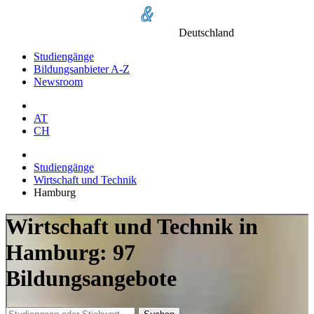
Deutschland
Studiengänge
Bildungsanbieter A-Z
Newsroom
AT
CH
Studiengänge
Wirtschaft und Technik
Hamburg
Wirtschaft und Technik in
Hamburg: 97
Bildungsangebote