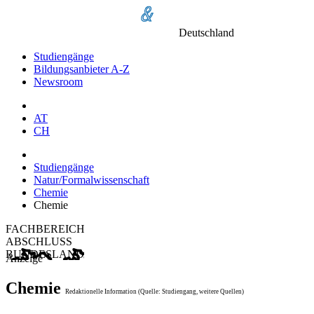
Deutschland
Studiengänge
Bildungsanbieter A-Z
Newsroom
AT
CH
Studiengänge
Natur/Formalwissenschaft
Chemie
Chemie
FACHBEREICH
ABSCHLUSS
BUNDESLAND
Anzeige
Chemie
Redaktionelle Information (Quelle: Studiengang, weitere Quellen)