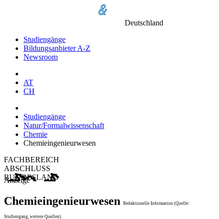
Deutschland
Studiengänge
Bildungsanbieter A-Z
Newsroom
AT
CH
Studiengänge
Natur/Formalwissenschaft
Chemie
Chemieingenieurwesen
FACHBEREICH
ABSCHLUSS
BUNDESLAND
Anzeige
Chemieingenieurwesen
Redaktionelle Information (Quelle:
Studiengang, weitere Quellen)