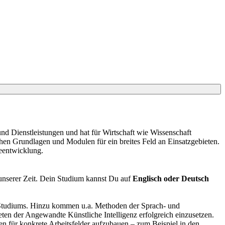
und Dienstleistungen und hat für Wirtschaft wie Wissenschaft
chen Grundlagen und Modulen für ein breites Feld an Einsatzgebieten.
eentwicklung.
unserer Zeit. Dein Studium kannst Du auf
Englisch oder Deutsch
 Studiums. Hinzu kommen u.a. Methoden der Sprach- und
en der Angewandte Künstliche Intelligenz erfolgreich einzusetzen.
en für konkrete Arbeitsfelder aufzubauen – zum Beispiel in den