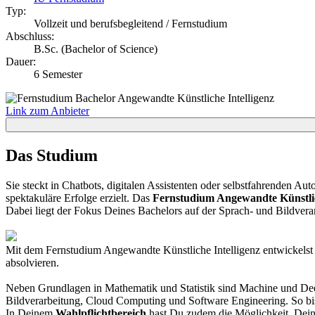
Typ:
Vollzeit und berufsbegleitend / Fernstudium
Abschluss:
B.Sc. (Bachelor of Science)
Dauer:
6 Semester
Link zum Anbieter
Das Studium
Sie steckt in Chatbots, digitalen Assistenten oder selbstfahrenden A
spektakuläre Erfolge erzielt. Das
Fernstudium Angewandte Künstlic
Dabei liegt der Fokus Deines Bachelors auf der Sprach- und Bildve
Mit dem Fernstudium Angewandte Künstliche Intelligenz entwickelst 
absolvieren.
Neben Grundlagen in Mathematik und Statistik sind Machine und De
Bildverarbeitung, Cloud Computing und Software Engineering. So bis
In Deinem
Wahlpflichtbereich
hast Du zudem die Möglichkeit, Deine 