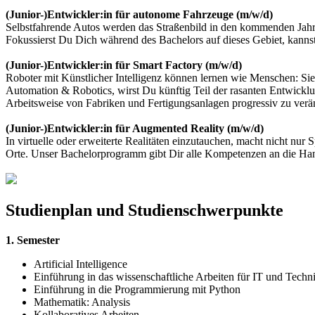
(Junior-)Entwickler:in für autonome Fahrzeuge (m/w/d)
Selbstfahrende Autos werden das Straßenbild in den kommenden Jahr
Fokussierst Du Dich während des Bachelors auf dieses Gebiet, kanns
(Junior-)Entwickler:in für Smart Factory (m/w/d)
Roboter mit Künstlicher Intelligenz können lernen wie Menschen: Sie
Automation & Robotics, wirst Du künftig Teil der rasanten Entwicklu
Arbeitsweise von Fabriken und Fertigungsanlagen progressiv zu verä
(Junior-)Entwickler:in für Augmented Reality (m/w/d)
In virtuelle oder erweiterte Realitäten einzutauchen, macht nicht n
Orte. Unser Bachelorprogramm gibt Dir alle Kompetenzen an die Han
Studienplan und Studienschwerpunkte
1. Semester
Artificial Intelligence
Einführung in das wissenschaftliche Arbeiten für IT und Techn
Einführung in die Programmierung mit Python
Mathematik: Analysis
Kollaboratives Arbeiten