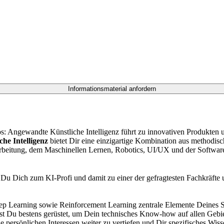
utos: Angewandte Künstliche Intelligenz führt zu innovativen Produkten 
he Intelligenz
bietet Dir eine einzigartige Kombination aus methodis
rarbeitung, dem Maschinellen Lernen, Robotics, UI/UX und der Softwar
Du Dich zum KI-Profi und damit zu einer der gefragtesten Fachkräfte 
ep Learning sowie Reinforcement Learning zentrale Elemente Deines
t Du bestens gerüstet, um Dein technisches Know-how auf allen Gebiet
persönlichen Interessen weiter zu vertiefen und Dir spezifisches Wiss