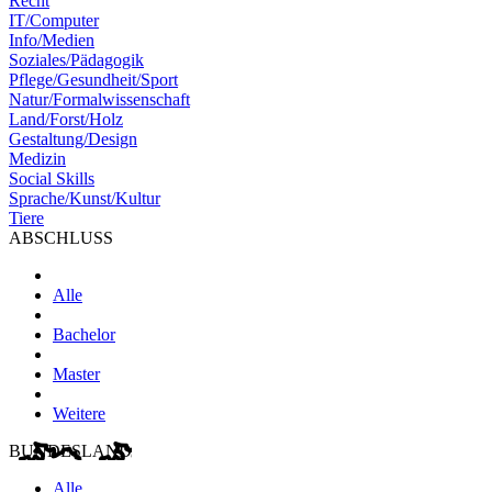
Recht
IT/Computer
Info/Medien
Soziales/Pädagogik
Pflege/Gesundheit/Sport
Natur/Formalwissenschaft
Land/Forst/Holz
Gestaltung/Design
Medizin
Social Skills
Sprache/Kunst/Kultur
Tiere
ABSCHLUSS
Alle
Bachelor
Master
Weitere
BUNDESLAND
Alle