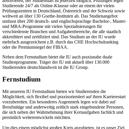
absolvieren, der Studienstart ist jederzeit möglich. Prüfungen legen
Studierende 24/7 als Online-Klausur oder an einem der vielen
Prüfungszentren in Deutschland, Österreich und der Schweiz sowie
weltweit an über 130 Goethe-Instituten ab. Das Studienangebot
umfasst über 200 deutsch- und englischsprachige Bachelor-, Master-
und MBA-Programme mit vielen Spezialisierungen für
verschiedenste Branchen und Aufgabenbereiche, die alle staatlich
akkreditiert und zertifiziert sind. Das Studium an der IU wurde
mehrfach ausgezeichent z.B. durch das CHE Hochschulranking
oder die Premiumsiegel der FIBAA.
Neben dem Fernstudium bietet die IU auch praxisnahe duale
Studienprogramme. Träger der IU mit aktuell über 130.000
Studierenden deutschlandweit ist die IU Group.
Fernstudium
Mit unserem IU Fernstudium bieten wir Studierenden die
Möglichkeit, sich flexibel und praxisorientiert auf ihren Karrierestart
vorzubereiten. Ein besonderes Augenmerk legen wir dabei auf
Berufstätige und anderweitig zeitlich stark eingebundene Personen,
die sich neben der Wahrnehmung ihrer Kernaufgaben fachlich und
persönlich weiterentwickeln möchten.
Um dies einem möglichst großen Kreis anzubieten, ist es unser Ziel,