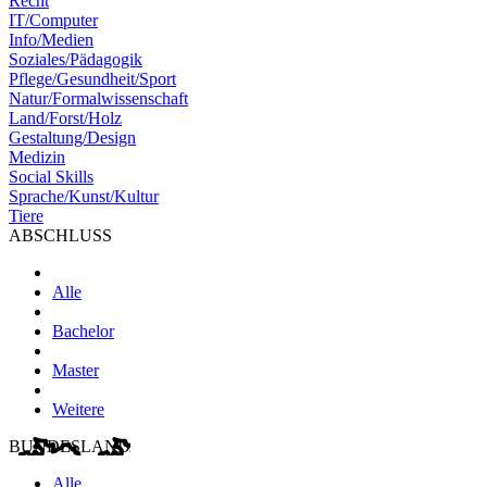
Recht
IT/Computer
Info/Medien
Soziales/Pädagogik
Pflege/Gesundheit/Sport
Natur/Formalwissenschaft
Land/Forst/Holz
Gestaltung/Design
Medizin
Social Skills
Sprache/Kunst/Kultur
Tiere
ABSCHLUSS
Alle
Bachelor
Master
Weitere
BUNDESLAND
Alle