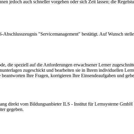
en jedoch auch schneller vorgehen oder sich Zeit lassen; die Regelstu
-Abschlusszeugnis "Servicemanagement" bestätigt. Auf Wunsch stellen 
, die speziell auf die Anforderungen erwachsener Lerner zugeschnitte
nunterlagen zugeschickt und bearbeiten sie in Ihrem individuellen Ler
ie beantworten Ihre Fragen, korrigieren Ihre Einsendeaufgaben und geb
gang direkt vom Bildungsanbieter ILS - Institut für Lernsysteme GmbH
iter gegeben.