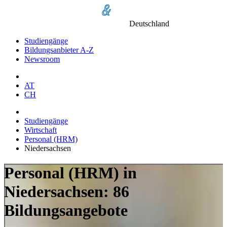
Deutschland
Studiengänge
Bildungsanbieter A-Z
Newsroom
AT
CH
Studiengänge
Wirtschaft
Personal (HRM)
Niedersachsen
Personal (HRM) in
Niedersachsen: 86
Bildungsangebote