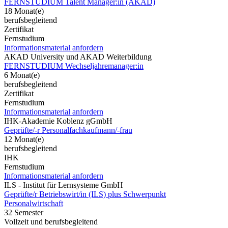
FERNSTUDIUM Talent Manager:in (AKAD)
18 Monat(e)
berufsbegleitend
Zertifikat
Fernstudium
Informationsmaterial anfordern
AKAD University und AKAD Weiterbildung
FERNSTUDIUM Wechseljahremanager:in
6 Monat(e)
berufsbegleitend
Zertifikat
Fernstudium
Informationsmaterial anfordern
IHK-Akademie Koblenz gGmbH
Geprüfte/-r Personalfachkaufmann/-frau
12 Monat(e)
berufsbegleitend
IHK
Fernstudium
Informationsmaterial anfordern
ILS - Institut für Lernsysteme GmbH
Geprüfte/r Betriebswirt/in (ILS) plus Schwerpunkt
Personalwirtschaft
32 Semester
Vollzeit und berufsbegleitend