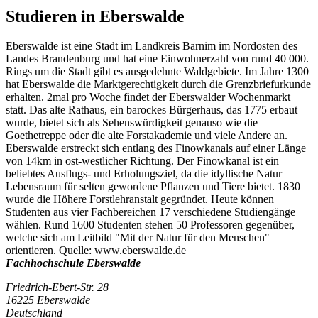
Studieren in Eberswalde
Eberswalde ist eine Stadt im Landkreis Barnim im Nordosten des
Landes Brandenburg und hat eine Einwohnerzahl von rund 40 000.
Rings um die Stadt gibt es ausgedehnte Waldgebiete. Im Jahre 1300
hat Eberswalde die Marktgerechtigkeit durch die Grenzbriefurkunde
erhalten. 2mal pro Woche findet der Eberswalder Wochenmarkt
statt. Das alte Rathaus, ein barockes Bürgerhaus, das 1775 erbaut
wurde, bietet sich als Sehenswürdigkeit genauso wie die
Goethetreppe oder die alte Forstakademie und viele Andere an.
Eberswalde erstreckt sich entlang des Finowkanals auf einer Länge
von 14km in ost-westlicher Richtung. Der Finowkanal ist ein
beliebtes Ausflugs- und Erholungsziel, da die idyllische Natur
Lebensraum für selten gewordene Pflanzen und Tiere bietet. 1830
wurde die Höhere Forstlehranstalt gegründet. Heute können
Studenten aus vier Fachbereichen 17 verschiedene Studiengänge
wählen. Rund 1600 Studenten stehen 50 Professoren gegenüber,
welche sich am Leitbild "Mit der Natur für den Menschen"
orientieren. Quelle: www.eberswalde.de
Fachhochschule Eberswalde
Friedrich-Ebert-Str. 28
16225 Eberswalde
Deutschland