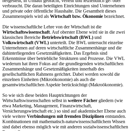
hergestellt, in Umlauf gebracht, verteilt und letztendlich ge- oder
verbraucht. Die daran beteiligten Einrichtungen sind Unternehmen
und private oder öffentliche Haushalte. Die Gesamtheit dieses
Zusammenspiels wird als
Wirtschaft bzw. Ökonomie
bezeichnet.
Die wissenschaftliche Lehre von der Wirtschaft ist die
Wirtschaftswissenschaft
. Auf oberster Ebene wird sie in die zwei
klassischen Bereiche
Betriebswirtschaft (BWL)
und
Volkswirtschaft (VWL)
unterteilt. Die BWL untersucht einzelne
Unternehmen auf deren wirtschaftliche Zusammenhänge und die
dahinterliegenden Gesetzmäßigkeiten. Das Ergebnis sind
Erkenntnisse über betriebliche Strukturen und Prozesse. Die VWL
wiederum hat ihren Fokus auf die grundlegenden wirtschaftlichen
Zusammenhänge und Gesetzmäßigkeiten innerhalb des
gesellschaftlichen Rahmens gerichtet. Dabei werden sowohl die
einzelnen Einheiten (Mikroökonomie) als auch die
gesamtwirtschaftlichen Aspekte berücksichtigt (Makroökonomie).
So wie sich diese beiden Hauptrichtungen der
Wirtschaftswissenschaften selbst in
weitere Fächer
gliedern (wie
etwa Marketing, Management, Finanzwirtschaft,
Versicherungswirtschaft etc.) so sind auf akademischer Ebene auch
viele weitere
Verbindungen mit fremden Disziplinen
entstanden.
Kombinationen mit mathematisch-naturwissenschaftlichem Wissen
sind dabei ebenso möglich wie mit anderen sozialwissenschaftlichen