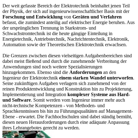
Der weit gefasste Bereich der Elektrotechnik beinhaltet jenen Teil
der Physik, der sich auf ingenieurwissenschaftlicher Basis mit der
Forschung und Entwicklung
von
Geräten und Verfahren
befasst, die zumindest anteilig auf elektrischer Energie beruhen. Aus
der ursprünglichen Trennung in Starkstrom- und
Schwachstromtechnik ist die heute gängige Einteilung in
Energietechnik, Antriebstechnik, Nachrichtentechnik, Elektronik,
Automation sowie der Theoretischen Elektrotechnik erwachsen.
Die Grenzen zwischen diesen vielseitigen Aufgabenbereichen sind
dabei meist fließend und durch die zunehmende Verbreitung der
Anwendungen sind noch weitere Spezialisierungen
hinzugekommen. Ebenso sind die
Anforderungen
an den
Ingenieur der Elektrotechnik
einem starken Wandel unterworfen
.
Seine zukünftigen Aufgaben verlagern sich zunehmend von der
reinen Produktentwicklung und Konstruktion hin zu Projektierung,
Implementierung und Integration
komplexer Systeme aus Hard-
und Software
. Somit werden vom Ingenieur immer mehr auch
nicht-technische Kompetenzen - von Methoden- und
Sprachkenntnissen bis hin zu Führungsqualitäten auf Management-
Ebene - erwartet. Die Fachhochschulen sind dabei ständig bemüht,
diesen neuen Herausforderungen durch eine adäquate Anpassung
ihres Lehrangebotes gerecht zu werden.