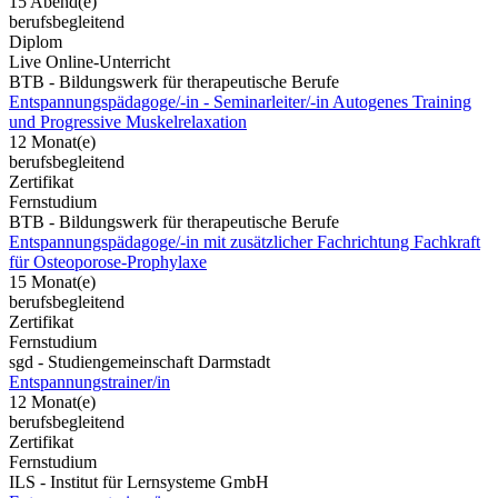
15 Abend(e)
berufsbegleitend
Diplom
Live Online-Unterricht
BTB - Bildungswerk für therapeutische Berufe
Entspannungspädagoge/-in - Seminarleiter/-in Autogenes Training
und Progressive Muskelrelaxation
12 Monat(e)
berufsbegleitend
Zertifikat
Fernstudium
BTB - Bildungswerk für therapeutische Berufe
Entspannungspädagoge/-in mit zusätzlicher Fachrichtung Fachkraft
für Osteoporose-Prophylaxe
15 Monat(e)
berufsbegleitend
Zertifikat
Fernstudium
sgd - Studiengemeinschaft Darmstadt
Entspannungstrainer/in
12 Monat(e)
berufsbegleitend
Zertifikat
Fernstudium
ILS - Institut für Lernsysteme GmbH